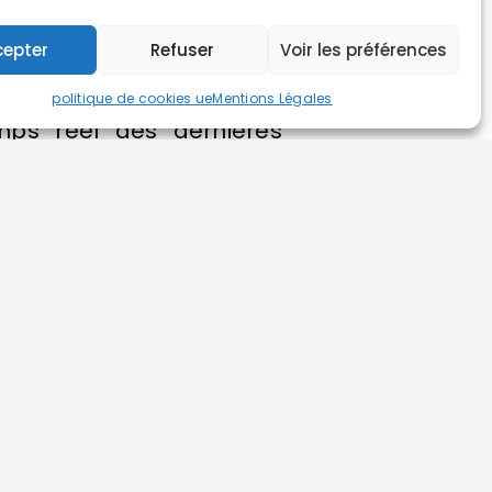
cepter
Refuser
Voir les préférences
politique de cookies ue
Mentions Légales
mps réel des dernières
r Facebook, Twitter et
ités tout au long de la
ères actualités du
nements.