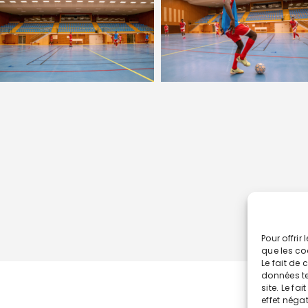
Pour offrir
que les co
Le fait de
données te
site. Le fa
effet négat