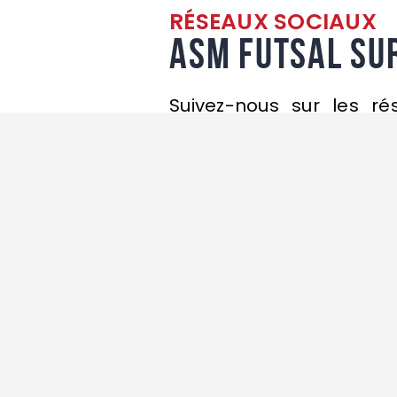
RÉSEAUX SOCIAUX
ASM Futsal su
Suivez-nous sur les r
actualités de notre c
Instagram. Nous partag
saison.
Facebo
Sur notre
club ains
Twitter