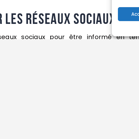
r les réseaux sociaux
Ac
éseaux sociaux pour être informé en te
lub de futsal. Nous sommes présents su
eons des photos, des vidéos et des actual
ok
 page Facebook, vous trouverez les derni
i que des photos des matchs et des entraî