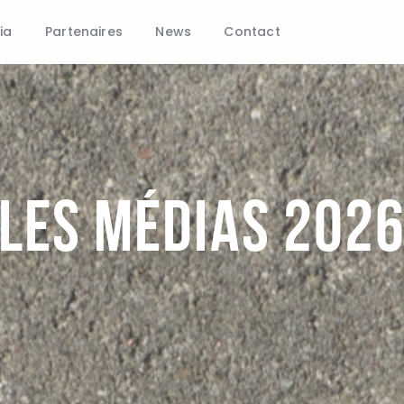
Histoire
ia
Partenaires
News
Contact
Le Club
Adhésion
Média
Partenaires
News
Les médias 202
Contact